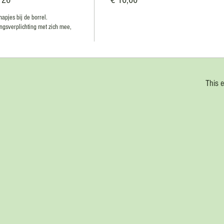
'26
€ 10,00
pjes bij de borrel.

gsverplichting met zich mee, 
This e