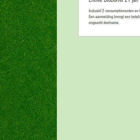
Entree BioBorrel 21 jan 
Inclusief 2 consumptiemunten en ha
Een aanmelding brengt een betalin
ongeacht deelname.