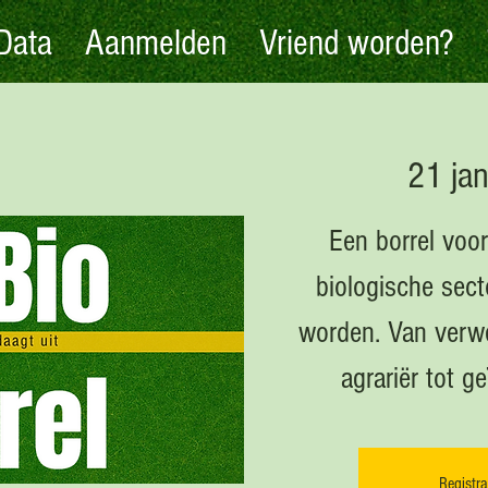
Data
Aanmelden
Vriend worden?
21 ja
Een borrel voor
biologische sect
worden. Van verwe
agrariër tot g
Registra